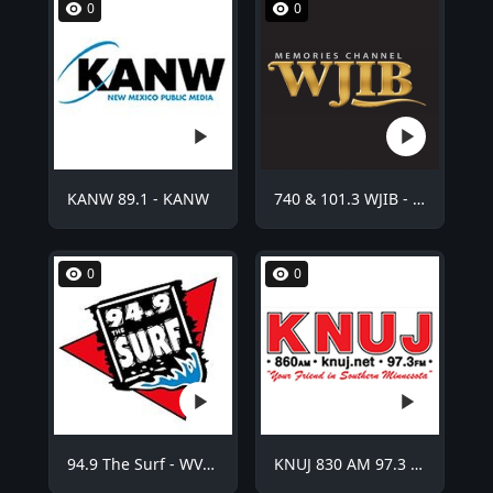
0
0
KANW 89.1 - KANW
740 & 101.3 WJIB - WJIB
0
0
94.9 The Surf - WVCO
KNUJ 830 AM 97.3 FM - KNUJ