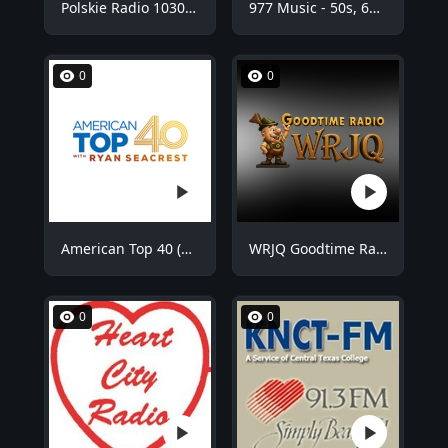
Polskie Radio 1030 Chicago - WNVR
977 Music - 50s, 60s Hits
0
0
American Top 40 (AT40)
WRJQ Goodtime Radio
0
0