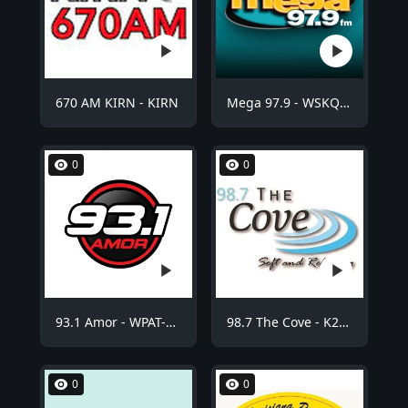
670 AM KIRN - KIRN
Mega 97.9 - WSKQ-FM
0
0
93.1 Amor - WPAT-FM
98.7 The Cove - K254BE
0
0