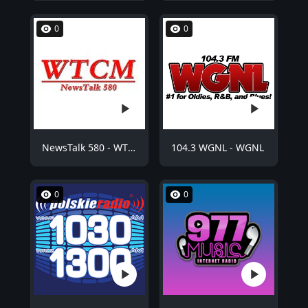
0
0
NewsTalk 580 - WTCM
104.3 WGNL - WGNL
0
0