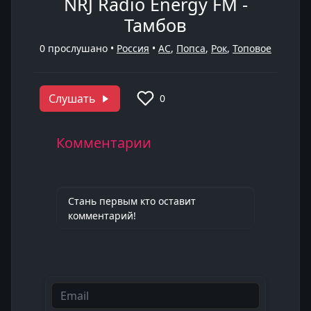
NRJ Radio Energy FM -
Тамбов
0
прослушано •
Россия
•
AC
,
Попса
,
Рок
,
Топовое
Слушать
0
Комментарии
Стань первым кто оставит
комментарий!