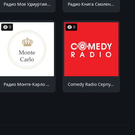
Радио Моя Удмуртия Воткинск 99.1 FM
Радио Книга Смоленск 90.5 FM
0
0
Радио Монте-Карло Геленджик 88.4 FM
Comedy Radio Серпухов 99.0 FM