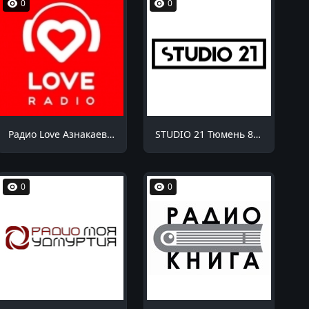
0
0
Радио Love Азнакаево 98.8 FM
STUDIO 21 Тюмень 87.9 FM
0
0