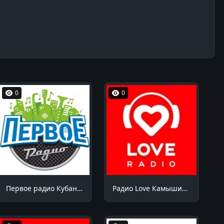
0
0
Первое радио Кубани Октябрьский 94.9 FM
Радио Love Камышин 105.7 FM