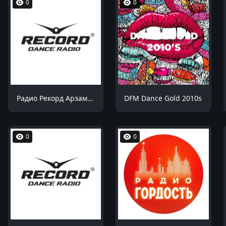
0
0
Радио Рекорд Арзамас 91.2 FM
DFM Dance Gold 2010s
0
0