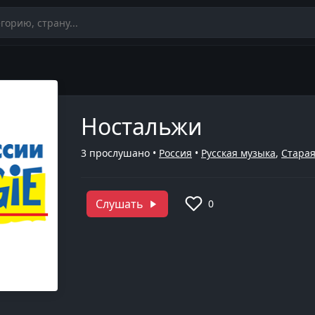
Ностальжи
3
прослушано •
Россия
•
Русская музыка
,
Старая
Слушать
0