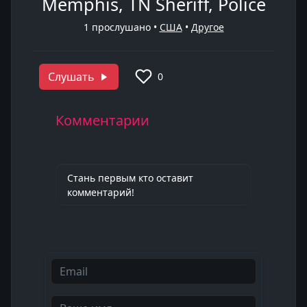
Memphis, TN Sheriff, Police
1
прослушано •
США
•
Другое
Слушать
0
Комментарии
Стань первым кто оставит
комментарий!