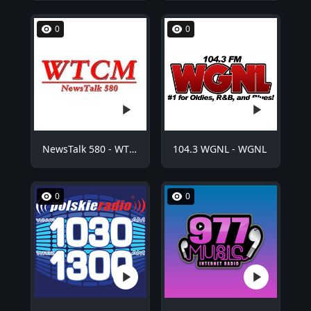
0
0
NewsTalk 580 - WTCM
104.3 WGNL - WGNL
0
0