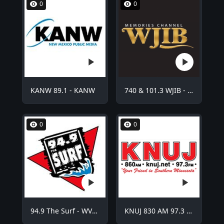
0
0
KANW 89.1 - KANW
740 & 101.3 WJIB - WJIB
0
0
94.9 The Surf - WVCO
KNUJ 830 AM 97.3 FM - KNUJ