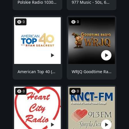
Polskie Radio 1030 Chicago - WNVR
977 Music - 50s, 60s Hits
0
0
American Top 40 (AT40)
WRJQ Goodtime Radio
0
0