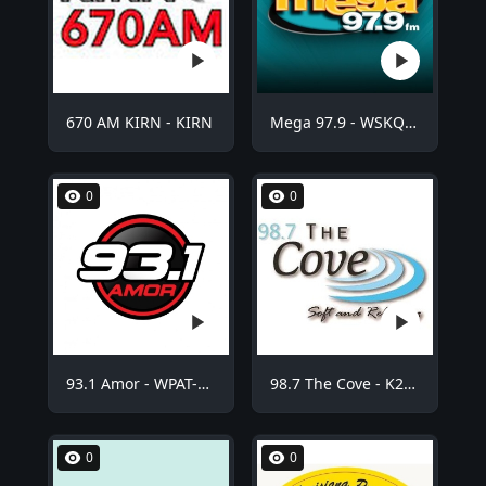
670 AM KIRN - KIRN
Mega 97.9 - WSKQ-FM
0
0
93.1 Amor - WPAT-FM
98.7 The Cove - K254BE
0
0