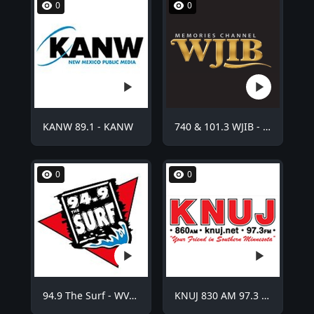
0
0
KANW 89.1 - KANW
740 & 101.3 WJIB - WJIB
0
0
94.9 The Surf - WVCO
KNUJ 830 AM 97.3 FM - KNUJ