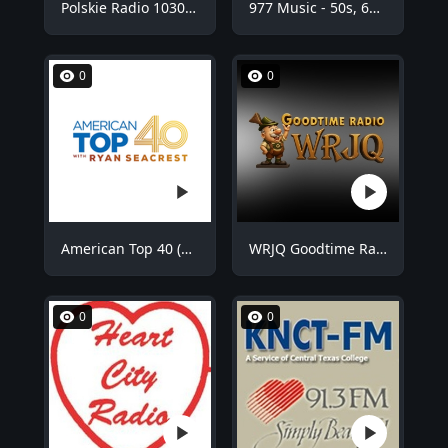
Polskie Radio 1030 Chicago - WNVR
977 Music - 50s, 60s Hits
0
0
American Top 40 (AT40)
WRJQ Goodtime Radio
0
0