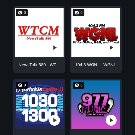
0
0
NewsTalk 580 - WTCM
104.3 WGNL - WGNL
0
0