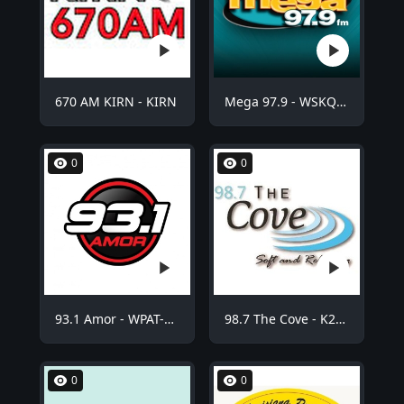
670 AM KIRN - KIRN
Mega 97.9 - WSKQ-FM
0
0
93.1 Amor - WPAT-FM
98.7 The Cove - K254BE
0
0