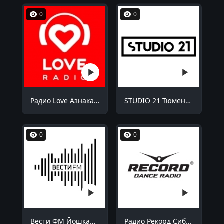
0
0
Радио Love Азнакаево 98.8 FM
STUDIO 21 Тюмень 87.9 FM
0
0
Вести ФМ Йошкар-Ола 90.9 FM
Радио Рекорд Сибай 100.7 FM