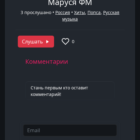
Маруся ФМ
3
прослушано •
Россия
•
Хиты
,
Попса
,
Русская
музыка
Слушать
0
Комментарии
Стань первым кто оставит
комментарий!