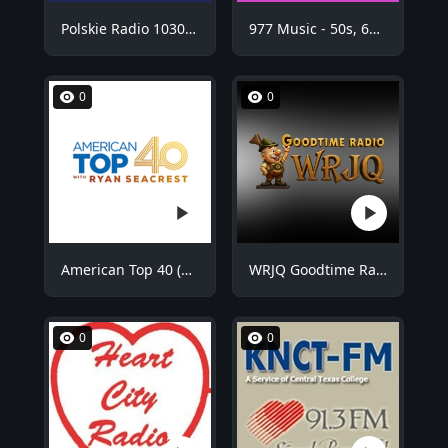
Polskie Radio 1030 Chicago - WNVR
977 Music - 50s, 60s Hits
0
0
American Top 40 (AT40)
WRJQ Goodtime Radio
0
0