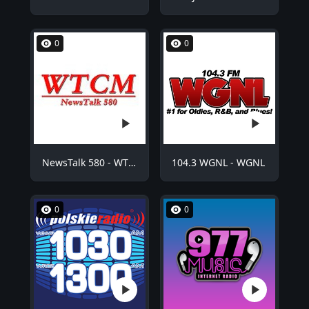
0
0
NewsTalk 580 - WTCM
104.3 WGNL - WGNL
0
0