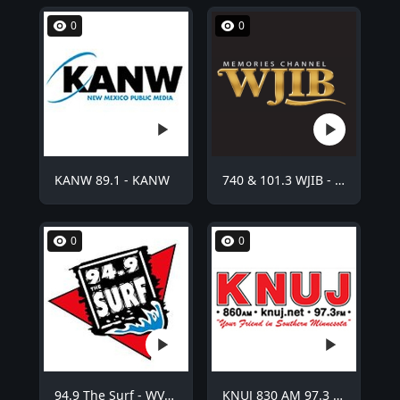
0
0
KANW 89.1 - KANW
740 & 101.3 WJIB - WJIB
0
0
94.9 The Surf - WVCO
KNUJ 830 AM 97.3 FM - KNUJ