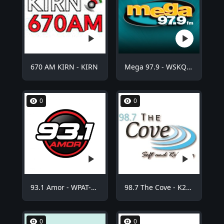
670 AM KIRN - KIRN
Mega 97.9 - WSKQ-FM
0
0
93.1 Amor - WPAT-FM
98.7 The Cove - K254BE
0
0