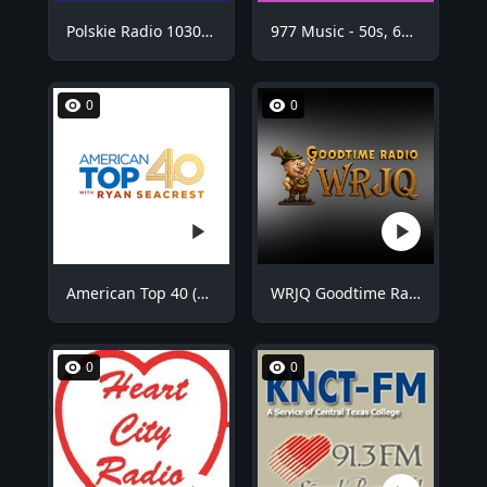
Polskie Radio 1030 Chicago - WNVR
977 Music - 50s, 60s Hits
0
0
American Top 40 (AT40)
WRJQ Goodtime Radio
0
0