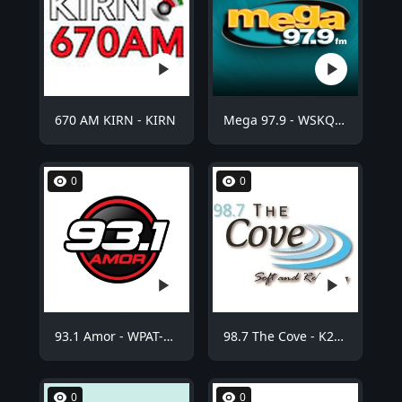
670 AM KIRN - KIRN
Mega 97.9 - WSKQ-FM
0
0
93.1 Amor - WPAT-FM
98.7 The Cove - K254BE
0
0