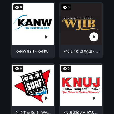
0
0
KANW 89.1 - KANW
740 & 101.3 WJIB - WJIB
0
0
94.9 The Surf - WVCO
KNUJ 830 AM 97.3 FM - KNUJ