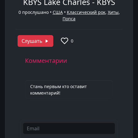
KBYS Lake Charles - KBYS
0
прослушано •
США
•
Классический рок
,
Хиты
,
Попса
Слушать
0
Комментарии
Стань первым кто оставит
комментарий!