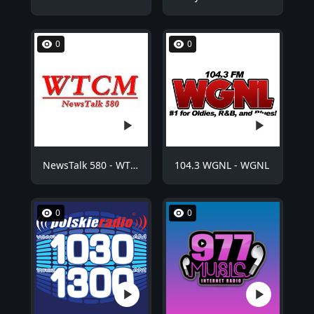
0
0
NewsTalk 580 - WTCM
104.3 WGNL - WGNL
0
0