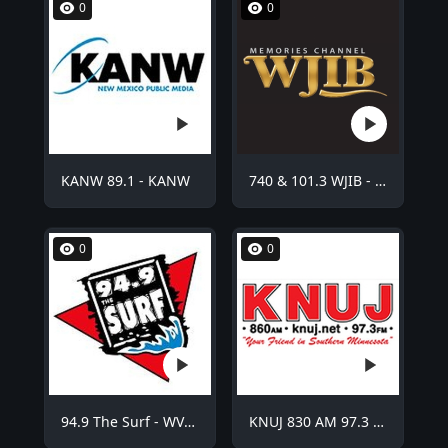
0
0
KANW 89.1 - KANW
740 & 101.3 WJIB - WJIB
0
0
94.9 The Surf - WVCO
KNUJ 830 AM 97.3 FM - KNUJ