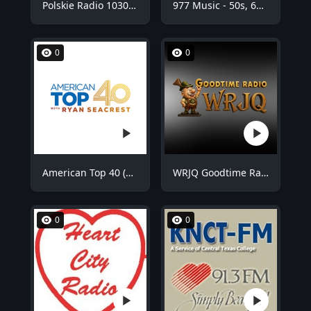
Polskie Radio 1030 Chicago - WNVR
977 Music - 50s, 60s Hits
0
0
American Top 40 (AT40)
WRJQ Goodtime Radio
0
0