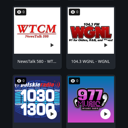
0
0
NewsTalk 580 - WTCM
104.3 WGNL - WGNL
0
0