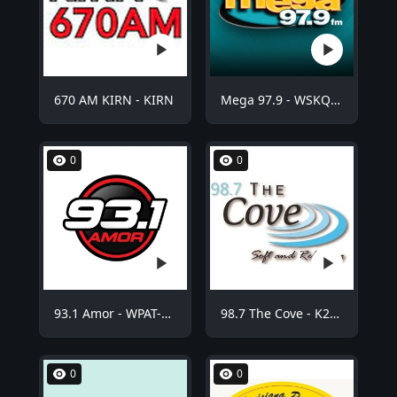
670 AM KIRN - KIRN
Mega 97.9 - WSKQ-FM
0
0
93.1 Amor - WPAT-FM
98.7 The Cove - K254BE
0
0