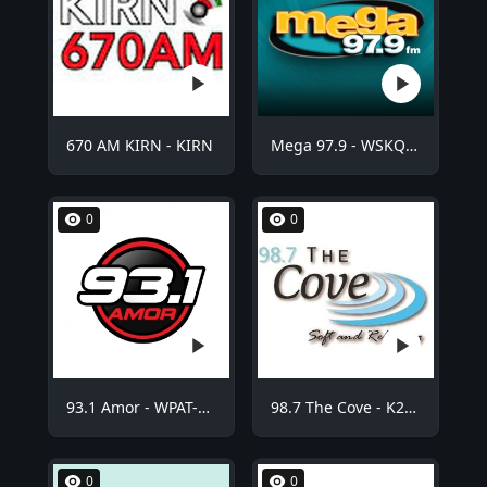
670 AM KIRN - KIRN
Mega 97.9 - WSKQ-FM
0
0
93.1 Amor - WPAT-FM
98.7 The Cove - K254BE
0
0