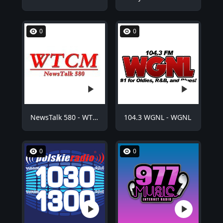
0
0
NewsTalk 580 - WTCM
104.3 WGNL - WGNL
0
0