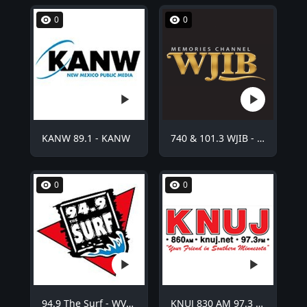
0
0
KANW 89.1 - KANW
740 & 101.3 WJIB - WJIB
0
0
94.9 The Surf - WVCO
KNUJ 830 AM 97.3 FM - KNUJ