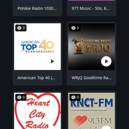
Polskie Radio 1030 Chicago - WNVR
977 Music - 50s, 60s Hits
0
0
American Top 40 (AT40)
WRJQ Goodtime Radio
0
0