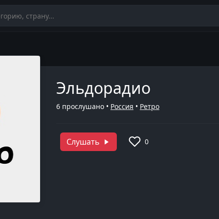
Эльдорадио
6
прослушано •
Россия
•
Ретро
Слушать
0