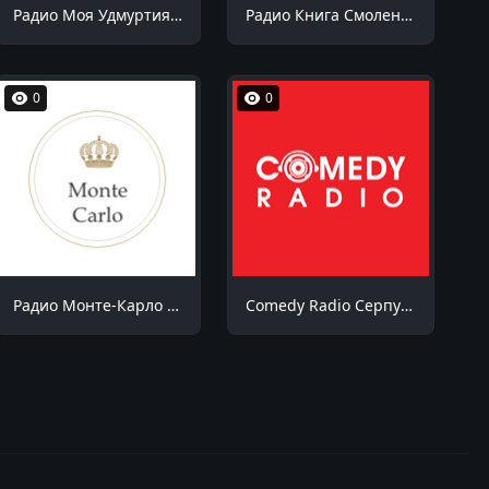
Радио Моя Удмуртия Воткинск 99.1 FM
Радио Книга Смоленск 90.5 FM
0
0
Радио Монте-Карло Геленджик 88.4 FM
Comedy Radio Серпухов 99.0 FM