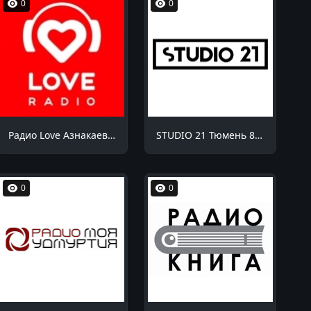
0
0
Радио Love Азнакаево 98.8 FM
STUDIO 21 Тюмень 87.9 FM
0
0