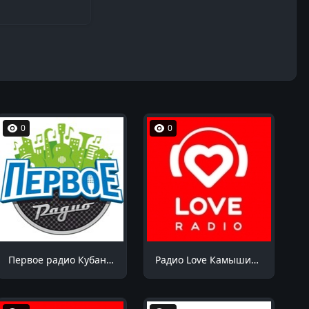
0
0
Первое радио Кубани Октябрьский 94.9 FM
Радио Love Камышин 105.7 FM