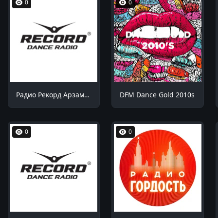
0
0
Радио Рекорд Арзамас 91.2 FM
DFM Dance Gold 2010s
0
0