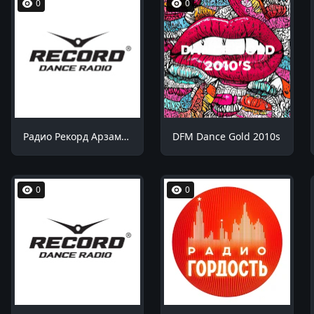
0
0
Радио Рекорд Арзамас 91.2 FM
DFM Dance Gold 2010s
0
0