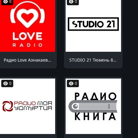
0
0
Радио Love Азнакаево 98.8 FM
STUDIO 21 Тюмень 87.9 FM
0
0