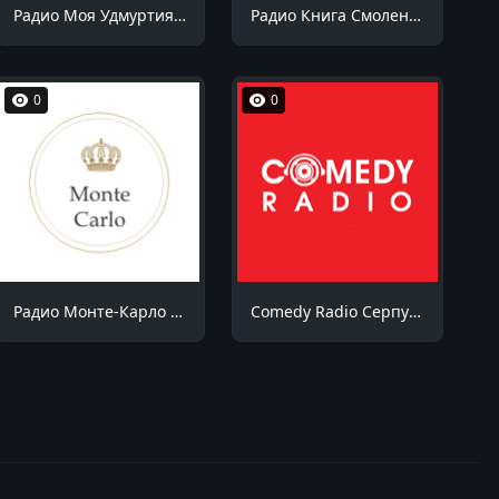
Радио Моя Удмуртия Воткинск 99.1 FM
Радио Книга Смоленск 90.5 FM
0
0
Радио Монте-Карло Геленджик 88.4 FM
Comedy Radio Серпухов 99.0 FM