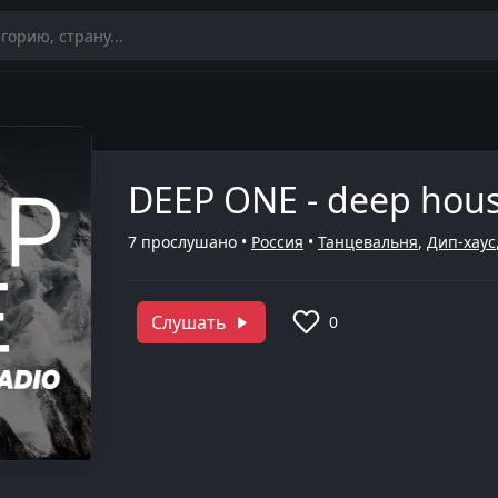
DEEP ONE - deep hous
7
прослушано •
Россия
•
Танцевальня
,
Дип-хаус
Слушать
0