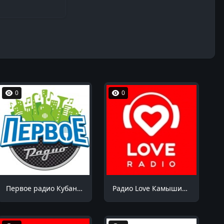
0
0
Первое радио Кубани Октябрьский 94.9 FM
Радио Love Камышин 105.7 FM