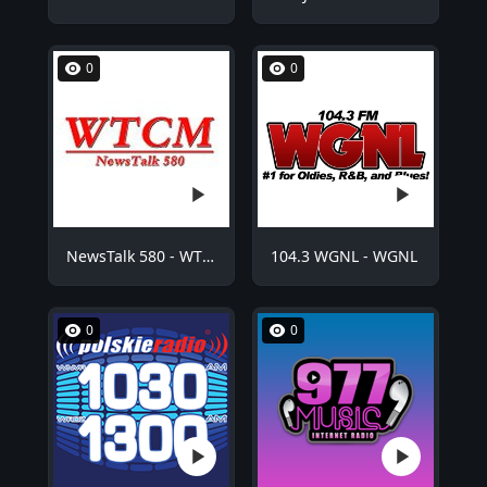
0
0
NewsTalk 580 - WTCM
104.3 WGNL - WGNL
0
0