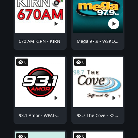
670 AM KIRN - KIRN
Mega 97.9 - WSKQ-FM
0
0
93.1 Amor - WPAT-FM
98.7 The Cove - K254BE
0
0