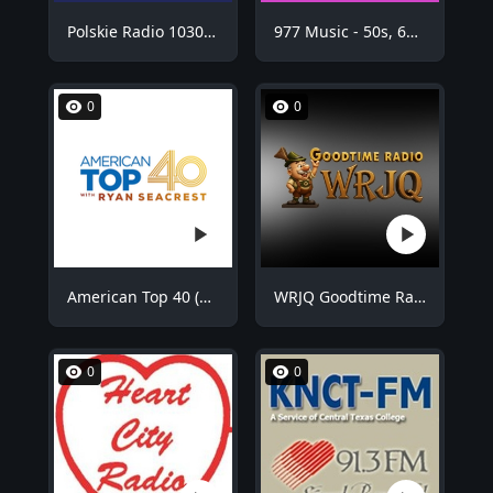
Polskie Radio 1030 Chicago - WNVR
977 Music - 50s, 60s Hits
0
0
American Top 40 (AT40)
WRJQ Goodtime Radio
0
0