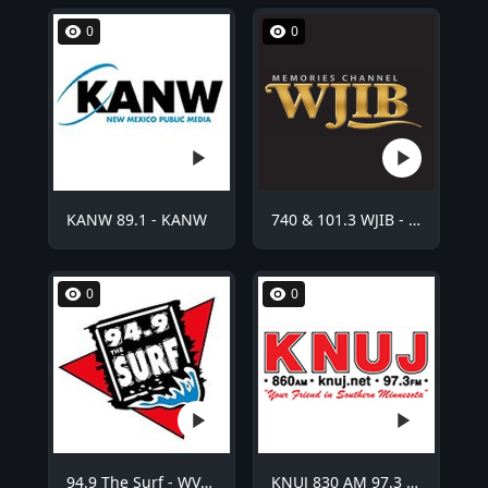
0
0
KANW 89.1 - KANW
740 & 101.3 WJIB - WJIB
0
0
94.9 The Surf - WVCO
KNUJ 830 AM 97.3 FM - KNUJ