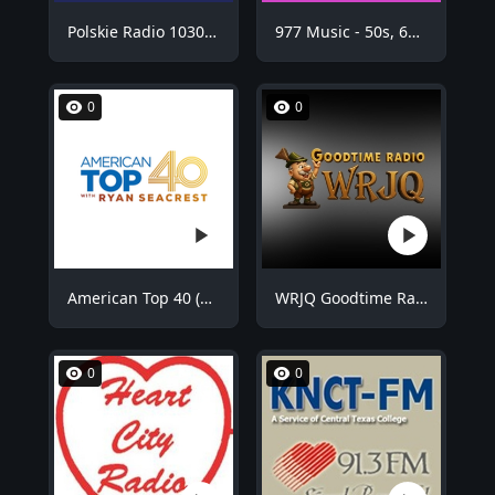
Polskie Radio 1030 Chicago - WNVR
977 Music - 50s, 60s Hits
0
0
American Top 40 (AT40)
WRJQ Goodtime Radio
0
0