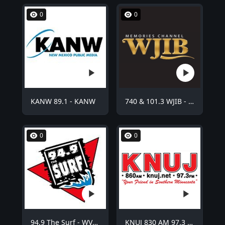
0
0
KANW 89.1 - KANW
740 & 101.3 WJIB - WJIB
0
0
94.9 The Surf - WVCO
KNUJ 830 AM 97.3 FM - KNUJ