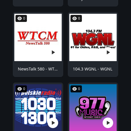
0
0
NewsTalk 580 - WTCM
104.3 WGNL - WGNL
0
0