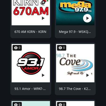
670 AM KIRN - KIRN
Mega 97.9 - WSKQ-FM
0
0
93.1 Amor - WPAT-FM
98.7 The Cove - K254BE
0
0