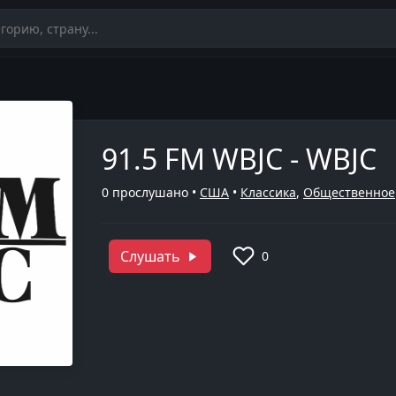
91.5 FM WBJC - WBJC
0
прослушано •
США
•
Классика
,
Общественное
Слушать
0