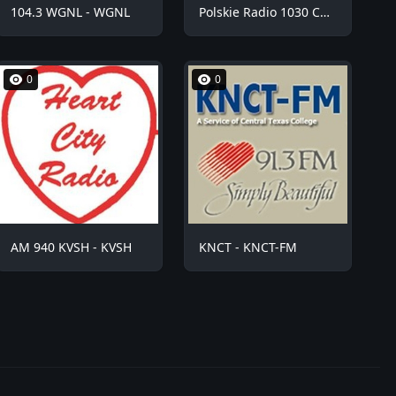
104.3 WGNL - WGNL
Polskie Radio 1030 Chicago - WNVR
0
0
AM 940 KVSH - KVSH
KNCT - KNCT-FM