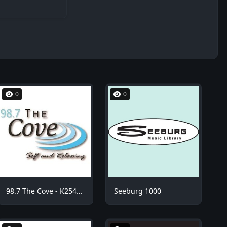
0
0
98.7 The Cove - K254BE
Seeburg 1000