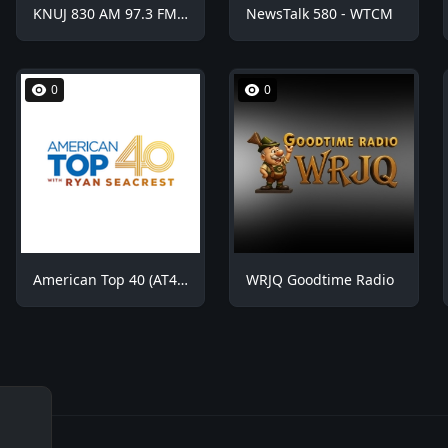
KNUJ 830 AM 97.3 FM - KNUJ
NewsTalk 580 - WTCM
0
0
American Top 40 (AT40)
WRJQ Goodtime Radio