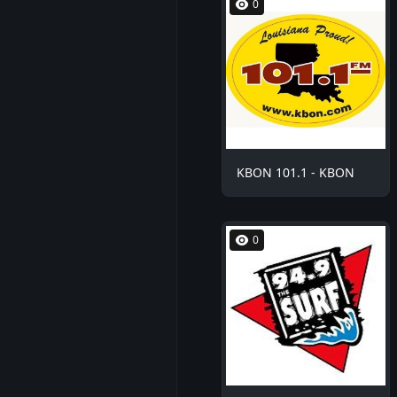
0
KBON 101.1 - KBON
0