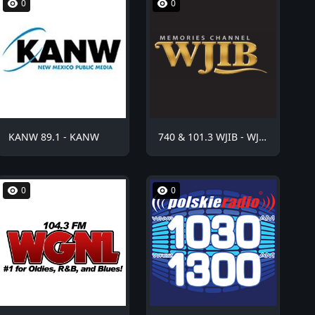
0
0
KANW 89.1 - KANW
740 & 101.3 WJIB - WJIB
0
0