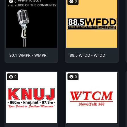
0
0
90.1 WMPR - WMPR
88.5 WFDD - WFDD
0
0