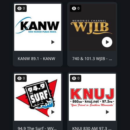
0
0
KANW 89.1 - KANW
740 & 101.3 WJIB - WJIB
0
0
94.9 The Surf - WVCO
KNUJ 830 AM 97.3 FM - KNUJ