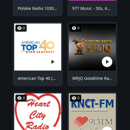
Polskie Radio 1030 Chicago - WNVR
977 Music - 50s, 60s Hits
0
0
American Top 40 (AT40)
WRJQ Goodtime Radio
0
0