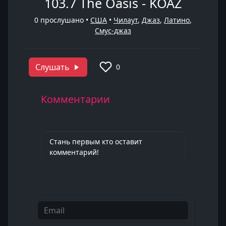
103.7 The Oasis - KOAZ
0
прослушано •
США
•
Чилаут
,
Джаз
,
Латино
,
Смус-джаз
Слушать
0
Комментарии
Стань первым кто оставит
комментарий!