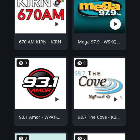
670 AM KIRN - KIRN
Mega 97.9 - WSKQ-FM
0
0
93.1 Amor - WPAT-FM
98.7 The Cove - K254BE
0
0