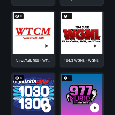
0
0
NewsTalk 580 - WTCM
104.3 WGNL - WGNL
0
0